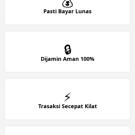
💰
Pasti Bayar Lunas
🔒
Dijamin Aman 100%
⚡
Trasaksi Secepat Kilat