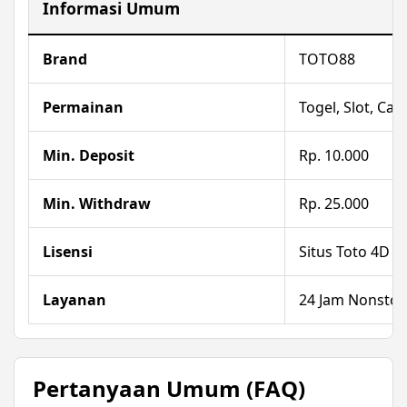
Informasi Umum
Brand
TOTO88
Permainan
Togel, Slot, Cas
Min. Deposit
Rp. 10.000
Min. Withdraw
Rp. 25.000
Lisensi
Situs Toto 4D
Layanan
24 Jam Nonsto
Pertanyaan Umum (FAQ)