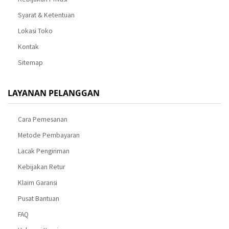
Syarat & Ketentuan
Lokasi Toko
Kontak
Sitemap
LAYANAN PELANGGAN
Cara Pemesanan
Metode Pembayaran
Lacak Pengiriman
Kebijakan Retur
Klaim Garansi
Pusat Bantuan
FAQ