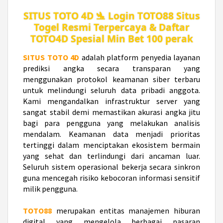
SITUS TOTO 4D 🛬 Login TOTO88 Situs
Togel Resmi Terpercaya & Daftar
TOTO4D Spesial Min Bet 100 perak
SITUS TOTO 4D
adalah platform penyedia layanan
prediksi angka secara transparan yang
menggunakan protokol keamanan siber terbaru
untuk melindungi seluruh data pribadi anggota.
Kami mengandalkan infrastruktur server yang
sangat stabil demi memastikan akurasi angka jitu
bagi para pengguna yang melakukan analisis
mendalam. Keamanan data menjadi prioritas
tertinggi dalam menciptakan ekosistem bermain
yang sehat dan terlindungi dari ancaman luar.
Seluruh sistem operasional bekerja secara sinkron
guna mencegah risiko kebocoran informasi sensitif
milik pengguna.
TOTO88
merupakan entitas manajemen hiburan
digital yang mengelola berbagai pasaran