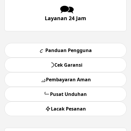
🗪
Layanan 24 Jam
Panduan Pengguna
Cek Garansi
Pembayaran Aman
Pusat Unduhan
Lacak Pesanan