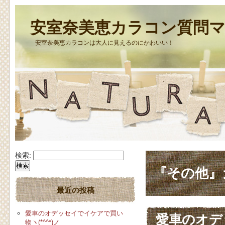
安室奈美恵カラコン質問
安室奈美恵カラコンは大人に見えるのにかわいい！
検索:
『その他』
最近の投稿
愛車のオデッセイでイケアで買い
愛車のオデッ
物ヽ(*^^*)ノ