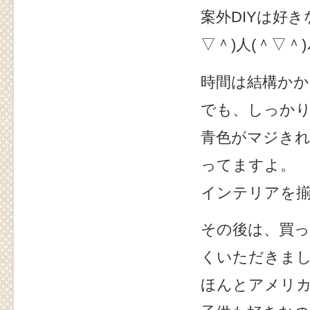
案外DIYは好き
▽＾)人(＾▽＾)ﾉ
時間は結構か
でも、しっか
青色がマジき
ってますよ。
インテリアを
その後は、買
くいただきまし
ほんとアメリ