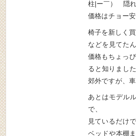
柱|ー￣） 隠れ
価格はチョー安
椅子を新しく
などを見てた
価格もちょっ
ると知りまし
郊外ですが、
あとはモデル
で、
見ているだけでチ
ベッドや本棚ま