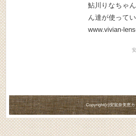
鮎川りなちゃ
ん達が使って
www.vivian-lens
Copyright(c)
安室奈美恵カ