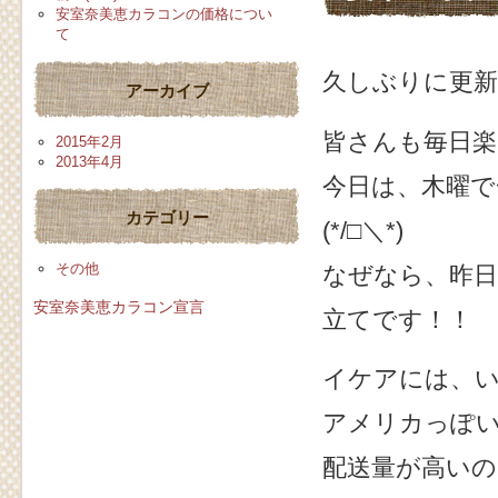
安室奈美恵カラコンの価格につい
て
久しぶりに更
アーカイブ
皆さんも毎日
2015年2月
2013年4月
今日は、木曜で
カテゴリー
(*/□＼*)
その他
なぜなら、昨
安室奈美恵カラコン宣言
立てです！！
イケアには、
アメリカっぽ
配送量が高いの