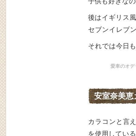
子供も好きな
後はイギリス
セブンイレブ
それでは今日
愛車のオデッ
安室奈美恵
カラコンと言
を使用してい