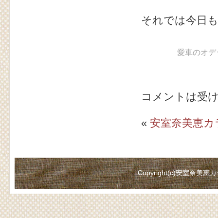
それでは今日
愛車のオデッ
コメントは受
«
安室奈美恵カ
Copyright(c)
安室奈美恵カ