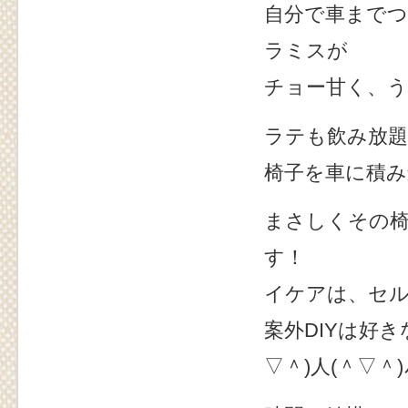
自分で車まで
ラミスが
チョー甘く、うま
ラテも飲み放
椅子を車に積
まさしくその
す！
イケアは、セ
案外DIYは好き
▽＾)人(＾▽＾)ﾉ