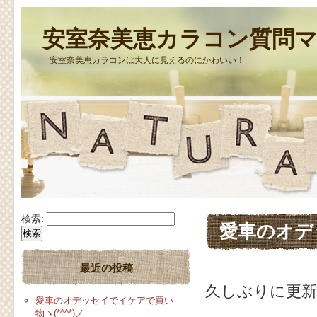
安室奈美恵カラコン質問
安室奈美恵カラコンは大人に見えるのにかわいい！
検索:
愛車のオデッ
最近の投稿
久しぶりに更
愛車のオデッセイでイケアで買い
物ヽ(*^^*)ノ