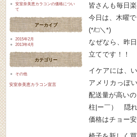
皆さんも毎日
安室奈美恵カラコンの価格につい
て
今日は、木曜で
アーカイブ
(*/□＼*)
2015年2月
なぜなら、昨
2013年4月
立てです！！
カテゴリー
イケアには、
その他
アメリカっぽ
安室奈美恵カラコン宣言
配送量が高いの
柱|ー￣） 隠れ
価格はチョー安
椅子を新しく